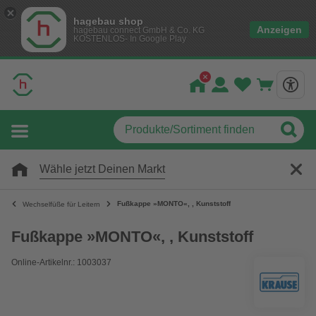
hagebau shop
Anzeigen
hagebau connect GmbH & Co. KG
KOSTENLOS- In Google Play
Wähle jetzt Deinen Markt
Fußkappe »MONTO«, , Kunststoff
Wechselfüße für Leitern
Fußkappe »MONTO«, , Kunststoff
Online-Artikelnr.: 1003037