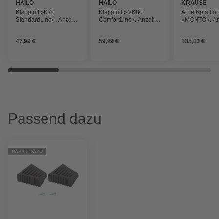
HAILO
HAILO
KRAUSE
Klapptritt »K70
Klapptritt »MK80
Arbeitsplattfo
StandardLine«, Anzahl
ComfortLine«, Anzahl
»MONTO«, An
Stufen: 2, Tragfähigkeit
Stufen: 2, Tragfähigkeit
Stufen: 1, bis
bis 150 kg
bis 150 kg
47,99 €
59,99 €
135,00 €
Passend dazu
PASST DAZU