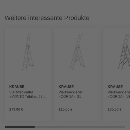
Weitere interessante Produkte
KRAUSE
KRAUSE
KRAUSE
Vielzweckleiter
Vielzweckleiter
Vielzweckleite
»MONTO Tribilo«, 27
»CORDA«, 21
»CORDA«, 1
Sprossen, Aluminium
Sprossen, Aluminium
Sprossen, Al
279,00 €
115,00 €
105,00 €