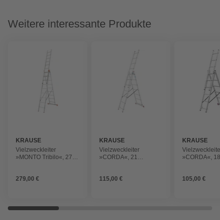
Weitere interessante Produkte
KRAUSE
KRAUSE
KRAUSE
Vielzweckleiter
Vielzweckleiter
Vielzweckleite
»MONTO Tribilo«, 27
»CORDA«, 21
»CORDA«, 1
Sprossen, Aluminium
Sprossen, Aluminium
Sprossen, Al
279,00 €
115,00 €
105,00 €