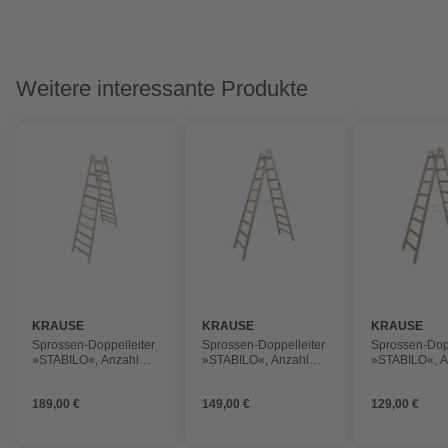
Weitere interessante Produkte
KRAUSE
KRAUSE
KRAUSE
Sprossen-Doppelleiter
Sprossen-Doppelleiter
Sprossen-Dopp
»STABILO«, Anzahl
»STABILO«, Anzahl
»STABILO«, A
Sprossen: 20, aus Holz
Sprossen: 18, aus Holz
Sprossen: 16,
189,00 €
149,00 €
129,00 €