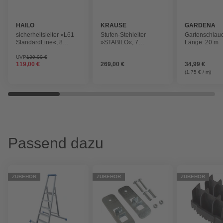
HAILO
KRAUSE
GARDENA
sicherheitsleiter »L61
Stufen-Stehleiter
Gartenschlau
StandardLine«, 8
»STABILO«, 7
Länge: 20 m
Stufen, Aluminium
Sprossen, Aluminium
UVP
139,00 €
119,00 €
269,00 €
34,99 €
(1,75 € / m)
Passend dazu
ZUBEHÖR
ZUBEHÖR
ZUBEHÖR