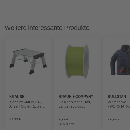
Weitere interessante Produkte
KRAUSE
BRAUN + COMPANY
BULLSTAR
Klapptritt »MONTO«,
Geschenkband, Taft,
Winterjacke
Anzahl Stufen: 1, bis
Länge: 200 cm,
»WORXTAR«, 
150 kg
hellgrün
Polyamid/Polye
XXL
52,99 €
2,79 €
79,99 €
(1,40 € / m)