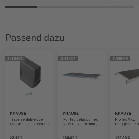
Passend dazu
ZUBEHÖR
ZUBEHÖR
ZUBEHÖR
KRAUSE
KRAUSE
KRAUSE
Traversenfußkappe
RollTec Belagbühne,
ProTec XXL
»STABILO«, , Kunststoff
MONTO, Aluminium,
Belagbühne 
Holz
Luke, MONT
22,99 €
139,00 €
169,00 €