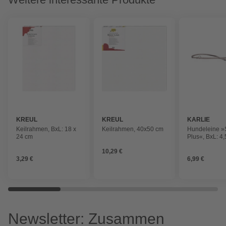
KREUL
KREUL
KARLIE
Keilrahmen, BxL: 18 x
Keilrahmen, 40x50 cm
Hundeleine »S
24 cm
Plus«, BxL: 4,
cm, grau, Nyl
10,29 €
3,29 €
6,99 €
Newsletter: Zusammen