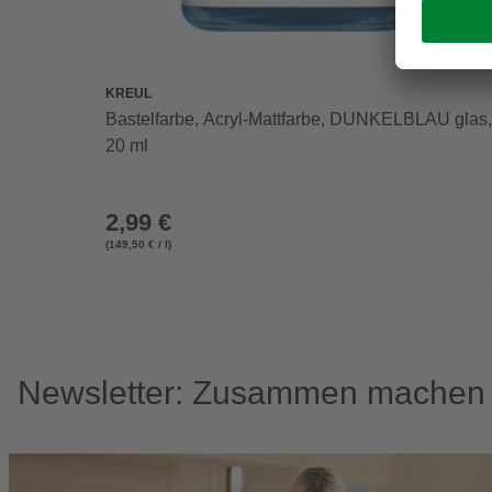
KREUL
Bastelfarbe, Acryl-Mattfarbe, DUNKELBLAU glas,
20 ml
2,99 €
(149,50 € / l)
Newsletter: Zusammen machen w