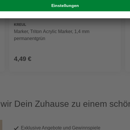
KREUL
Marker, Triton Acrylic Marker, 1,4 mm
permanentgrün
4,49 €
ir Dein Zuhause zu einem schön
Exklusive Angebote und Gewinnspiele