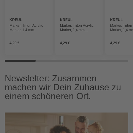
KREUL
KREUL
KREUL
Marker, Triton Acrylic
Marker, Triton Acrylic
Marker, Triton
Marker, 1,4 mm
Marker, 1,4 mm
Marker, 1,4 
violettrot
primärblau
schwarz
4,29 €
4,29 €
4,29 €
Newsletter: Zusammen
machen wir Dein Zuhause zu
einem schöneren Ort.