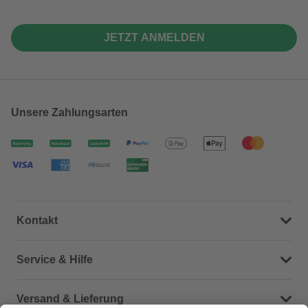
JETZT ANMELDEN
Unsere Zahlungsarten
Kontakt
Dein Kontakt zu uns
Service & Hilfe
Häufige Fragen (FAQ)
Versand & Lieferung