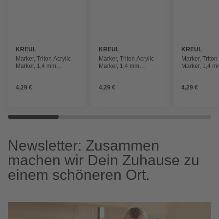
KREUL
KREUL
KREUL
Marker, Triton Acrylic
Marker, Triton Acrylic
Marker, Triton
Marker, 1,4 mm
Marker, 1,4 mm
Marker, 1,4 
türkisblau
violettrot
primärblau
4,29 €
4,29 €
4,29 €
Newsletter: Zusammen
machen wir Dein Zuhause zu
einem schöneren Ort.