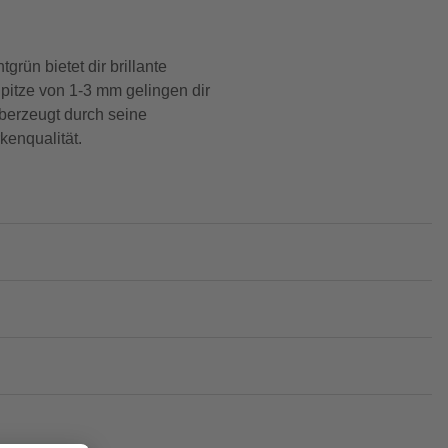
rün bietet dir brillante
Spitze von 1-3 mm gelingen dir
überzeugt durch seine
kenqualität.