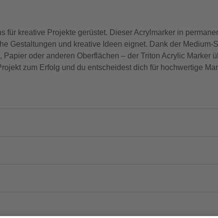
für kreative Projekte gerüstet. Dieser Acrylmarker in permanentg
rische Gestaltungen und kreative Ideen eignet. Dank der Medium-
 Papier oder anderen Oberflächen – der Triton Acrylic Marker 
rojekt zum Erfolg und du entscheidest dich für hochwertige Mar