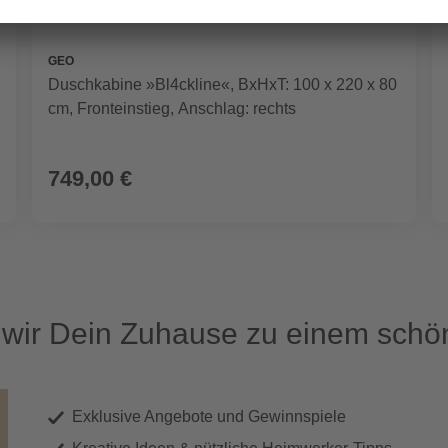
GEO
Duschkabine »Bl4ckline«, BxHxT: 100 x 220 x 80
cm, Fronteinstieg, Anschlag: rechts
749,00 €
ir Dein Zuhause zu einem schön
Exklusive Angebote und Gewinnspiele