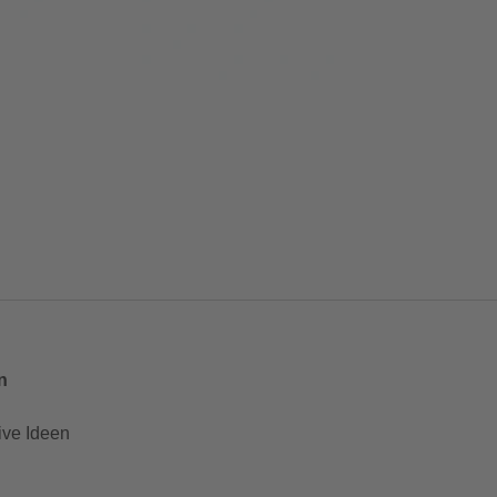
n
ive Ideen