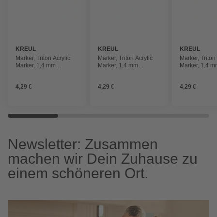
KREUL
KREUL
KREUL
Marker, Triton Acrylic
Marker, Triton Acrylic
Marker, Triton
Marker, 1,4 mm
Marker, 1,4 mm
Marker, 1,4 
türkisblau
violettrot
primärblau
4,29 €
4,29 €
4,29 €
Newsletter: Zusammen
machen wir Dein Zuhause zu
einem schöneren Ort.