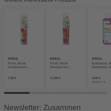
KREUL
KREUL
KREUL
Pinsel, Mucki
Pinsel, Mucki
Bastelfarbe, 
Kreativpinsel f.
Kreativpinsel f.
Bastelfarbe, 
Schule+Hobby 3er Set
Schule+Hobby 5er Set
violett
7,99 €
11,99 €
3,49 €
(43,63 € / l)
Newsletter: Zusammen