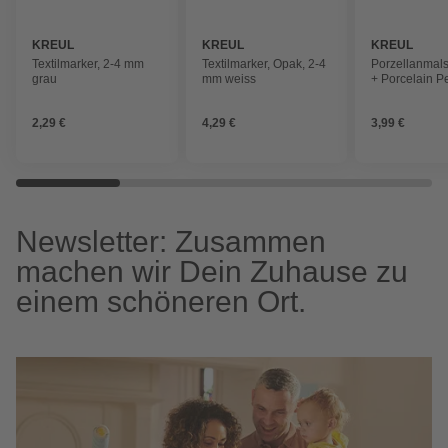
KREUL
KREUL
KREUL
Textilmarker, 2-4 mm
Textilmarker, Opak, 2-4
Porzellanmalst
grau
mm weiss
+ Porcelain P
Classic, 2-4 
kirschrot
2,29 €
4,29 €
3,99 €
Newsletter: Zusammen
machen wir Dein Zuhause zu
einem schöneren Ort.