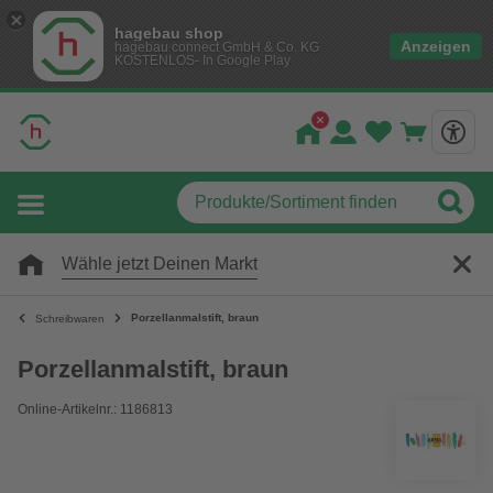
hagebau shop
Anzeigen
hagebau connect GmbH & Co. KG
KOSTENLOS- In Google Play
Wähle jetzt Deinen Markt
Porzellanmalstift, braun
Schreibwaren
Porzellanmalstift, braun
Online-Artikelnr.: 1186813