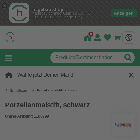
hagebau shop
Anzeigen
hagebau connect GmbH & Co. KG
KOSTENLOS- In Google Play
Wähle jetzt Deinen Markt
Porzellanmalstift, schwarz
Schreibwaren
Porzellanmalstift, schwarz
Online-Artikelnr.: 1186999