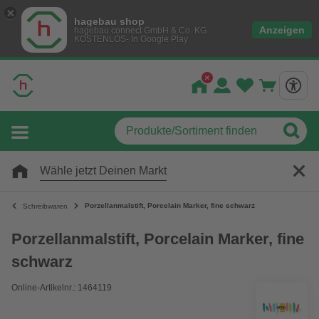
hagebau shop
Anzeigen
hagebau connect GmbH & Co. KG
KOSTENLOS- In Google Play
Wähle jetzt Deinen Markt
Porzellanmalstift, Porcelain Marker, fine schwarz
Schreibwaren
Porzellanmalstift, Porcelain Marker, fine
schwarz
Online-Artikelnr.: 1464119