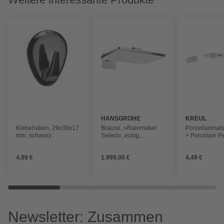
HANSGROHE
KREUL
Klebehaken, 29x38x17
Brause, »Rainmaker
Porzellanmalst
mm, schwarz
Select«, eckig,
+ Porcelain P
verchromt, weiß/chrom
Metallic, 2-4 
4,99 €
1.999,00 €
4,49 €
Newsletter: Zusammen