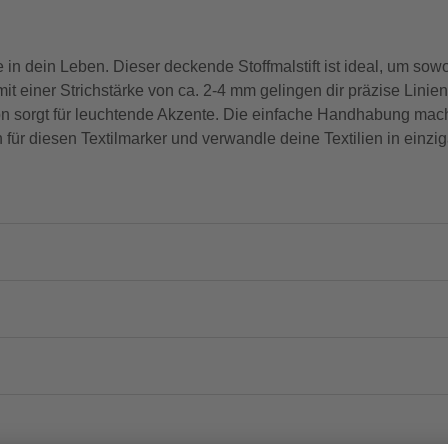
n dein Leben. Dieser deckende Stoffmalstift ist ideal, um sowo
it einer Strichstärke von ca. 2-4 mm gelingen dir präzise Lini
ton sorgt für leuchtende Akzente. Die einfache Handhabung ma
 für diesen Textilmarker und verwandle deine Textilien in einzi