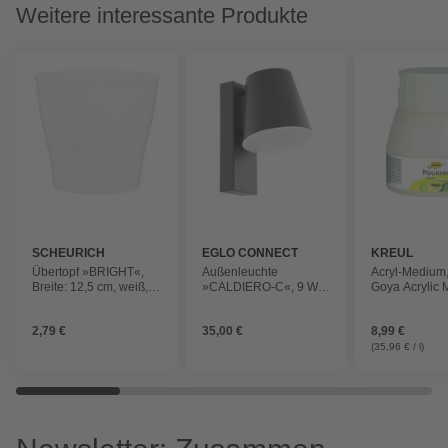
Weitere interessante Produkte
SCHEURICH
EGLO CONNECT
KREUL
Übertopf »BRIGHT«,
Außenleuchte
Acryl-Medium,
Breite: 12,5 cm, weiß,
»CALDIERO-C«, 9 W,
Goya Acrylic 
Kunststoff
dimmbar
250ml pouring
2,79 €
35,00 €
8,99 €
(35,96 € / l)