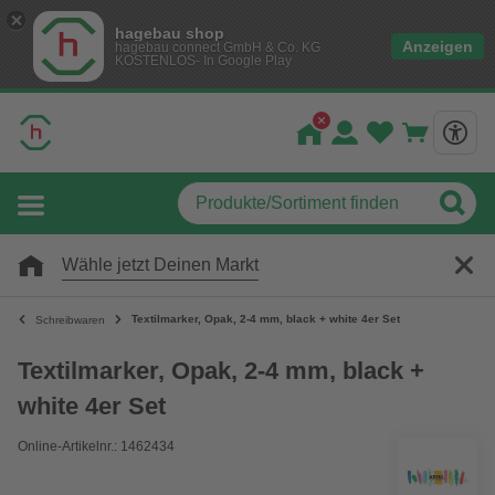
hagebau shop
Anzeigen
hagebau connect GmbH & Co. KG
KOSTENLOS- In Google Play
Wähle jetzt Deinen Markt
Textilmarker, Opak, 2-4 mm, black + white 4er Set
Schreibwaren
Textilmarker, Opak, 2-4 mm, black +
white 4er Set
Online-Artikelnr.: 1462434