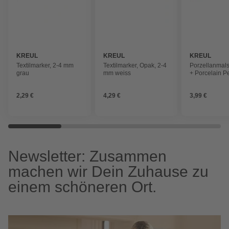
KREUL
KREUL
KREUL
Textilmarker, 2-4 mm
Textilmarker, Opak, 2-4
Porzellanmalst
grau
mm weiss
+ Porcelain P
Classic, 2-4 
kirschrot
2,29 €
4,29 €
3,99 €
Newsletter: Zusammen
machen wir Dein Zuhause zu
einem schöneren Ort.