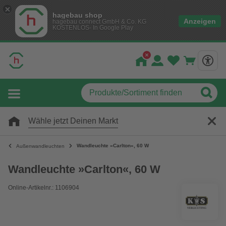
hagebau shop
Anzeigen
hagebau connect GmbH & Co. KG
KOSTENLOS- In Google Play
Wähle jetzt Deinen Markt
Wandleuchte »Carlton«, 60 W
Außenwandleuchten
Wandleuchte »Carlton«, 60 W
Online-Artikelnr.: 1106904