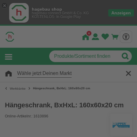
hagebau shop
Anzeigen
hagebau connect GmbH & Co. KG
KOSTENLOS- In Google Play
Wähle jetzt Deinen Markt
Hängeschrank, BxHxL: 160x60x20 cm
Werkbänke
Hängeschrank, BxHxL: 160x60x20 cm
Online-Artikelnr.: 1610896