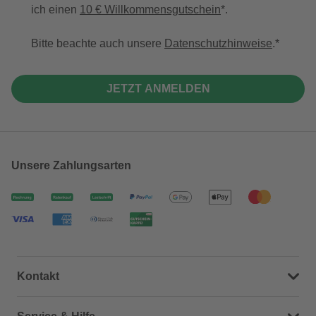
ich einen
10 € Willkommensgutschein
*.
Bitte beachte auch unsere
Datenschutzhinweise
.
JETZT ANMELDEN
Unsere Zahlungsarten
Kontakt
Dein Kontakt zu uns