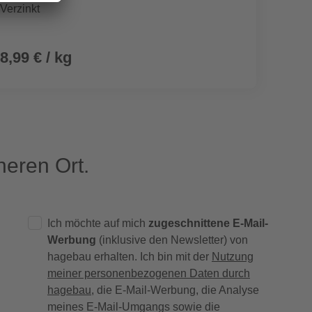
Verzinkt
x 1,7 
8,99 € / kg
14,9
(6,25 € / 
eren Ort.
Ich möchte auf mich
zugeschnittene E-Mail-
Werbung
(inklusive den Newsletter) von
hagebau erhalten. Ich bin mit der
Nutzung
meiner personenbezogenen Daten durch
hagebau
, die E-Mail-Werbung, die Analyse
meines E-Mail-Umgangs sowie die