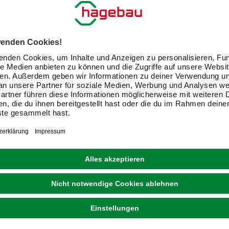
JOSEF MEETH FENSTER UND TÜREN
Energiespar-Fenster »76/3 «, 160 x 155 cm