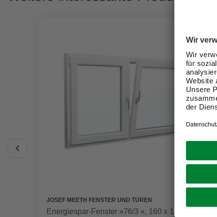
JOSEF MEETH FENSTER UND TÜREN
Energiespar-Fenster »76/3 «, 160 x 135 cm