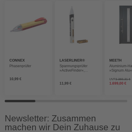
CONNEX
LASERLINER®
MEETH
Phasenprüfer
Spannungsprüfer
Aluminium-Ha
»ActiveFinder«,
»Signum Alu«
weiss/schwarz
satiniertes Gla
10,99 €
nach Innen öf
UVP
2.360,31 €
11,99 €
1.699,00 €
ohne Türgriff
Newsletter: Zusammen
machen wir Dein Zuhause zu