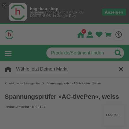
hagebau shop
Anzeigen
hagebau connect GmbH & Co. KG
KOSTENLOS- In Google Play
Wähle jetzt Deinen Markt
Spannungsprüfer »AC-tivePen«, weiss
elektrische Messgeräte
Spannungsprüfer »AC-tivePen«, weiss
Online-Artikelnr.: 1093127
LASERLINER®