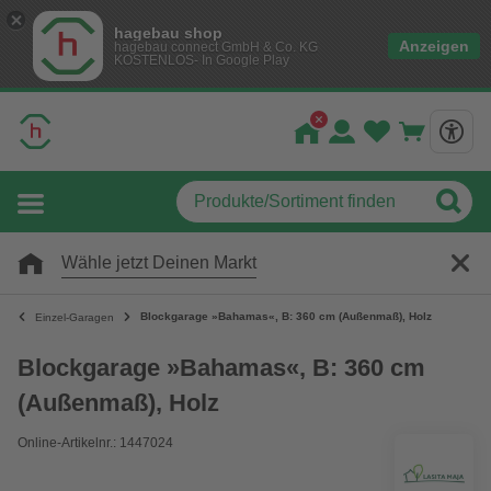
hagebau shop
Anzeigen
hagebau connect GmbH & Co. KG
KOSTENLOS- In Google Play
Wähle jetzt Deinen Markt
Blockgarage »Bahamas«, B: 360 cm (Außenmaß), Holz
Einzel-Garagen
Blockgarage »Bahamas«, B: 360 cm
(Außenmaß), Holz
Online-Artikelnr.: 1447024