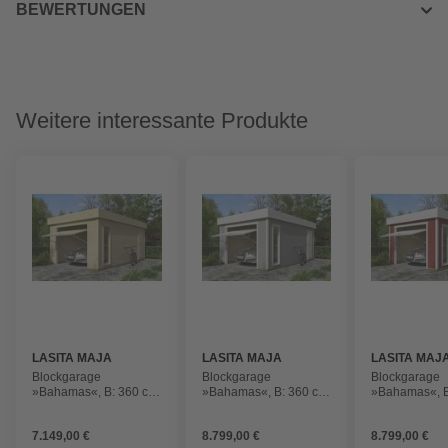
BEWERTUNGEN
Weitere interessante Produkte
LASITA MAJA
LASITA MAJA
LASITA MAJ
Blockgarage
Blockgarage
Blockgarage
»Bahamas«, B: 360 cm
»Bahamas«, B: 360 cm
»Bahamas«, B
(Außenmaß), Holz
(Außenmaß), Holz
(Außenmaß), 
7.149,00 €
8.799,00 €
8.799,00 €