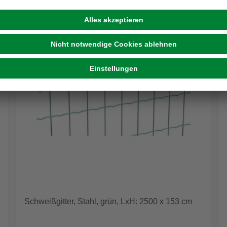
Schweißgitter, Stahl, grün, LxH: 2500 x 153 cm