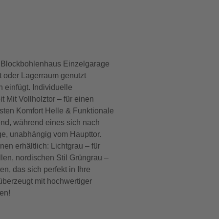
e Blockbohlenhaus Einzelgarage
tt oder Lagerraum genutzt
einfügt. Individuelle
Mit Vollholztor – für einen
hsten Komfort Helle & Funktionale
hend, während eines sich nach
rage, unabhängig vom Haupttor.
n erhältlich: Lichtgrau – für
len, nordischen Stil Grüngrau –
n, das sich perfekt in Ihre
 überzeugt mit hochwertiger
en!