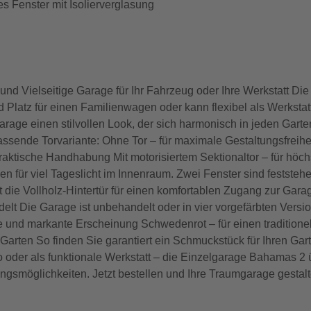
s Fenster mit Isolierverglasung
d Vielseitige Garage für Ihr Fahrzeug oder Ihre Werkstatt Di
 Platz für einen Familienwagen oder kann flexibel als Werksta
ge einen stilvollen Look, der sich harmonisch in jeden Garten 
sende Torvariante: Ohne Tor – für maximale Gestaltungsfreiheit 
 praktische Handhabung Mit motorisiertem Sektionaltor – für höc
gen für viel Tageslicht im Innenraum. Zwei Fenster sind festste
rgt die Vollholz-Hintertür für einen komfortablen Zugang zur Ga
t Die Garage ist unbehandelt oder in vier vorgefärbten Versione
e und markante Erscheinung Schwedenrot – für einen traditionel
arten So finden Sie garantiert ein Schmuckstück für Ihren Garte
uto oder als funktionale Werkstatt – die Einzelgarage Bahamas 2
gsmöglichkeiten. Jetzt bestellen und Ihre Traumgarage gestalt