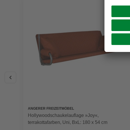
ANGERER FREIZEITMÖBEL
Hollywoodschaukelauflage »Joy«,
terrakottafarben, Uni, BxL: 180 x 54 cm