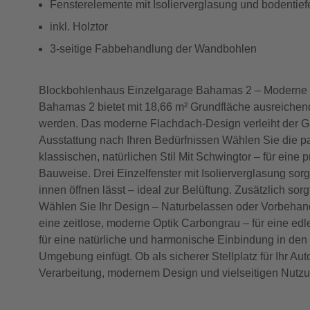
Fensterelemente mit Isolierverglasung und bodentiefe
inkl. Holztor
3-seitige Fabbehandlung der Wandbohlen
Blockbohlenhaus Einzelgarage Bahamas 2 – Moderne un
Bahamas 2 bietet mit 18,66 m² Grundfläche ausreichend
werden. Das moderne Flachdach-Design verleiht der Gara
Ausstattung nach Ihren Bedürfnissen Wählen Sie die pas
klassischen, natürlichen Stil Mit Schwingtor – für eine
Bauweise. Drei Einzelfenster mit Isolierverglasung sor
innen öffnen lässt – ideal zur Belüftung. Zusätzlich so
Wählen Sie Ihr Design – Naturbelassen oder Vorbehandel
eine zeitlose, moderne Optik Carbongrau – für eine edl
für eine natürliche und harmonische Einbindung in den G
Umgebung einfügt. Ob als sicherer Stellplatz für Ihr A
Verarbeitung, modernem Design und vielseitigen Nutzun