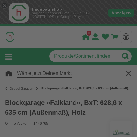
hagebau shop
Anzeigen
hagebau connect GmbH & Co. KG
KOSTENLOS- In Google Play
Wähle jetzt Deinen Markt
Blockgarage »Falkland«, BxT: 628,6 x 635 cm (Außenmaß), Holz
Doppel-Garagen
Blockgarage »Falkland«, BxT: 628,6 x
635 cm (Außenmaß), Holz
Online-Artikelnr.: 1446765