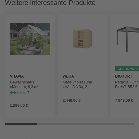
Weitere interessante Produkte
GRATIS VER
VITAVIA
WEKA
BIOHORT
Gewächshaus
Massivholzsauna
Pergola »Gr. 
»Merkur«, 8,3 m²,
»VALIDA 3«, 2
BxHxT: 552,5 
Aluminium/ESG Glas,
Personen, inkl. 5,4 kW
367,5 cm, qua
(1)
winterfest
Ofen mit integrierter
metallic/weiß
2.449,00 €
7.949,00 €
Steuerung
1.299,00 €