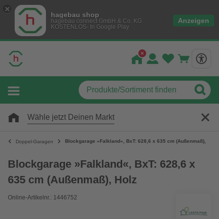
hagebau shop
Anzeigen
hagebau connect GmbH & Co. KG
KOSTENLOS- In Google Play
Wähle jetzt Deinen Markt
Blockgarage »Falkland«, BxT: 628,6 x 635 cm (Außenmaß), Holz
Doppel-Garagen
Blockgarage »Falkland«, BxT: 628,6 x
635 cm (Außenmaß), Holz
Online-Artikelnr.: 1446752