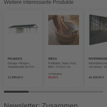
Weitere interessante Produkte
PALMAKO
WEKA
PAPERMOO
Garage »Roger«,
Fußkübel, Natur, Holz,
Infrarotheizun
Aufstellmaße BxTxH:
ØxH: 37x19,5 cm
»EcoHeat - Ve
1006 x 619 x 316 cm,
Bahnhof«, Mat
Blockbohlensystem,
UVP
99,99 €
11.999,00 €
89,99 €
ab
169,00 €
Holz
Newsletter: Zusammen