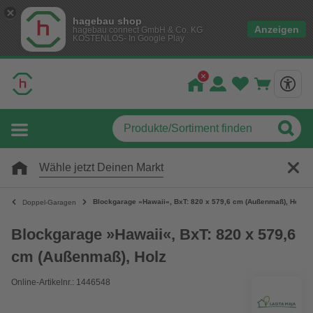
hagebau shop
Anzeigen
hagebau connect GmbH & Co. KG
KOSTENLOS- In Google Play
Wähle jetzt Deinen Markt
Blockgarage »Hawaii«, BxT: 820 x 579,6 cm (Außenmaß), Holz
Doppel-Garagen
Blockgarage »Hawaii«, BxT: 820 x 579,6
cm (Außenmaß), Holz
Online-Artikelnr.: 1446548