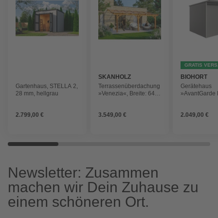
GRATIS VER
SKANHOLZ
BIOHORT
Gartenhaus, STELLA 2,
Terrassenüberdachung
Gerätehaus
28 mm, hellgrau
»Venezia«, Breite: 648
»AvantGarde
cm, Dach: Polycarbonat
BxHxT: 260 x 
(PC), eiche hell
cm (Aufstellm
2.799,00 €
3.549,00 €
2.049,00 €
Stahl
Newsletter: Zusammen
machen wir Dein Zuhause zu
einem schöneren Ort.