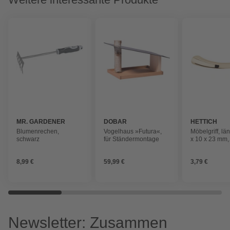
MR. GARDENER
DOBAR
HETTICH
Blumenrechen,
Vogelhaus »Futura«,
Möbelgriff, lä
schwarz
für Ständermontage
x 10 x 23 mm,
goldfarben,
Zinkdruckgus
8,99 €
59,99 €
3,79 €
Newsletter: Zusammen