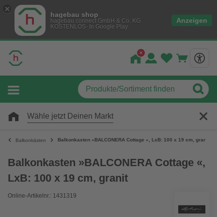
hagebau shop
Anzeigen
hagebau connect GmbH & Co. KG
KOSTENLOS- In Google Play
Wähle jetzt Deinen Markt
Balkonkasten »BALCONERA Cottage «, LxB: 100 x 19 cm, granit
Balkonkästen
Balkonkasten »BALCONERA Cottage «,
LxB: 100 x 19 cm, granit
Online-Artikelnr.: 1431319