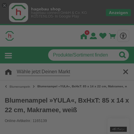
hagebau shop
Anzeigen
hagebau connect GmbH & Co. KG
KOSTENLOS- In Google Play
Wähle jetzt Deinen Markt
Blumenampel »YULA«, BxHxT: 85 x 14 x 22 cm, Makramee, weiß
Blumenampeln
Blumenampel »YULA«, BxHxT: 85 x 14 x
22 cm, Makramee, weiß
Online-Artikelnr.: 1165139