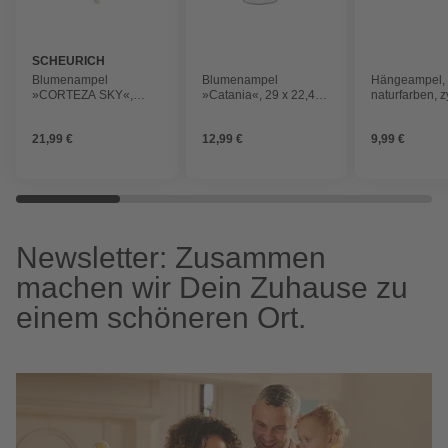
SCHEURICH
Blumenampel
Blumenampel
Hängeampel, 
»CORTEZA SKY«,
»Catania«, 29 x 22,4
naturfarben, z
ØxH: 15,6 x 14 cm,
cm (ØxH), Kunststoff,
Makramee, creme
terrakotta
21,99 €
12,99 €
9,99 €
Newsletter: Zusammen
machen wir Dein Zuhause zu
einem schöneren Ort.