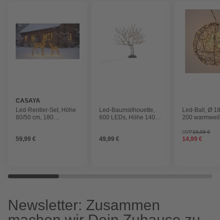
CASAYA
Led-Rentier-Set, Höhe
Led-Baumsilhouette,
Led-Ball, Ø 1
80/50 cm, 180
600 LEDs, Höhe 140
200 warmwei
warmweiße LEDs,
cm, IP44, inkl. Fußteil
5 m Zuleitung
Timer, 5 m Zuleitung
und
Blinkfunktion 
UVP
19,99 €
59,99 €
49,99 €
14,99 €
Befestigungsmaterial
Newsletter: Zusammen
machen wir Dein Zuhause zu