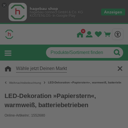
hagebau shop
Anzeigen
hagebau connect GmbH & Co. KG
KOSTENLOS- In Google Play
Wähle jetzt Deinen Markt
LED-Dekoration »Papierstern«, warmweiß, batteriebetrie
Weihnachtsbeleuchtung
LED-Dekoration »Papierstern«,
warmweiß, batteriebetrieben
Online-Artikelnr.: 1552680