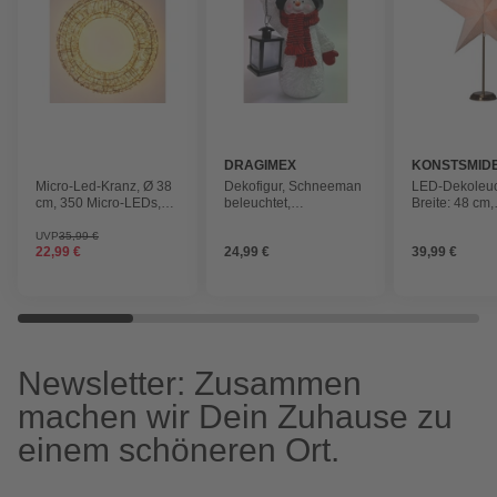
DRAGIMEX
KONSTSMID
Micro-Led-Kranz, Ø 38
Dekofigur, Schneeman
LED-Dekoleuc
cm, 350 Micro-LEDs,
beleuchtet,
Breite: 48 cm,
150 blinkende LEDs, 5
L18xB16,5xH36 cm
weiß/messing
m Zuleitung, Timer
für: Innen
UVP
35,99 €
22,99 €
24,99 €
39,99 €
Newsletter: Zusammen
machen wir Dein Zuhause zu
einem schöneren Ort.