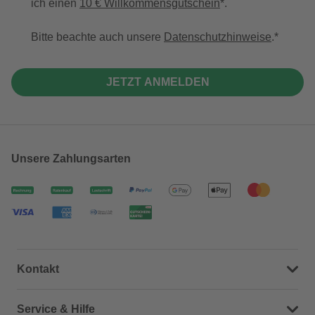
ich einen
10 € Willkommensgutschein
*.
Bitte beachte auch unsere
Datenschutzhinweise
.
JETZT ANMELDEN
Unsere Zahlungsarten
Kontakt
Dein Kontakt zu uns
Service & Hilfe