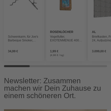
ROSENLÖCHER
AL
BRIEFKAST
Schwenkarm, für Joe's
Vogelfutter,
Briefkasten, P
Barbeque Smoker,
EXOTENMENUE 400G,
24, Aufputzmo
Stahl
ALLEINFUTTER IM
BxHxT: 229,8 
STANDBEUTEL
11,6 cm
34,99 €
1,99 €
3.099,00 €
(4,98 € / kg)
Newsletter: Zusammen
machen wir Dein Zuhause zu
einem schöneren Ort.