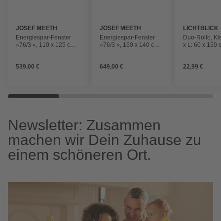
JOSEF MEETH
JOSEF MEETH
LICHTBLICK
FENSTER UND
FENSTER UND
Energiespar-Fenster
Energiespar-Fenster
Duo-Rollo, ‎Kl
TÜREN
TÜREN
»76/3 «, 110 x 125 cm
»76/3 «, 160 x 140 cm
x L: 60 x 150 
(BxH), Dreh/Dreh-Kipp
(BxH), Dreh-Kipp/Dreh-
Polyester, sal
Kipp
539,00 €
649,00 €
22,99 €
Newsletter: Zusammen
machen wir Dein Zuhause zu
einem schöneren Ort.