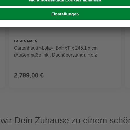
LASITA MAJA
Gartenhaus »Lola«, BxHxT: x 245,1 x cm
(Außenmaße inkl. Dachüberstand), Holz
2.799,00 €
ir Dein Zuhause zu einem schön