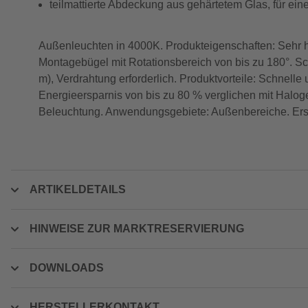
teilmattierte Abdeckung aus gehärtetem Glas, für ei
Außenleuchten in 4000K. Produkteigenschaften: Sehr h
Montagebügel mit Rotationsbereich von bis zu 180°. S
m), Verdrahtung erforderlich. Produktvorteile: Schne
Energieersparnis von bis zu 80 % verglichen mit Halog
Beleuchtung. Anwendungsgebiete: Außenbereiche. Ersa
ARTIKELDETAILS
HINWEISE ZUR MARKTRESERVIERUNG
DOWNLOADS
HERSTELLERKONTAKT