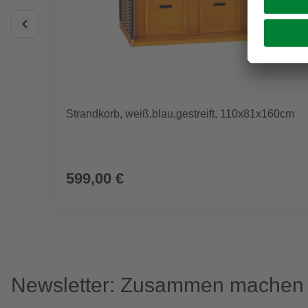
Strandkorb, weiß,blau,gestreift, 110x81x160cm
599,00 €
Newsletter: Zusammen machen w