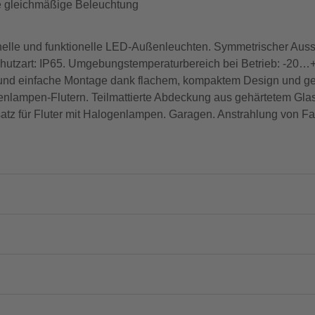
ne gleichmäßige Beleuchtung
elle und funktionelle LED-Außenleuchten. Symmetrischer Ausst
chutzart: IP65. Umgebungstemperaturbereich bei Betrieb: -20…+
lle und einfache Montage dank flachem, kompaktem Design und g
enlampen-Flutern. Teilmattierte Abdeckung aus gehärtetem Glas
tz für Fluter mit Halogenlampen. Garagen. Anstrahlung von F