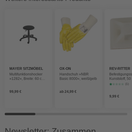
MAYER SITZMÖBEL
OX-ON
REV-RITTER
Multifunktionshocker
Handschuh »NBR
Befestigungss
»1282«, Breite: 60 cm,
Basic 8000«, weiß/gelb
Kunststoff, 50
höhenverstellbar,
(1)
Kunstleder, schwarz
99,99 €
ab
24,99 €
9,99 €
Newsletter: Zusammen