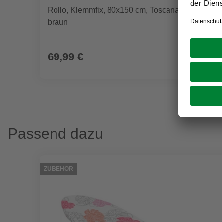
Rollo, ‎‎Klemmfix, 80x150 cm‎‎, Toscana, orange
braun
69,99 €
Passend dazu
ZUBEHÖR