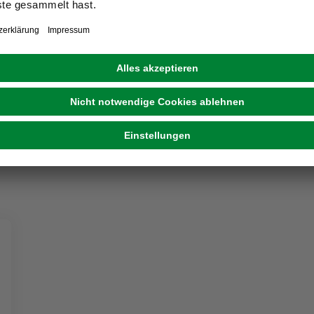
Sonnenschutz, Dachfenster, Haftfix, 94 x118,9
cm, blau
26,99 €