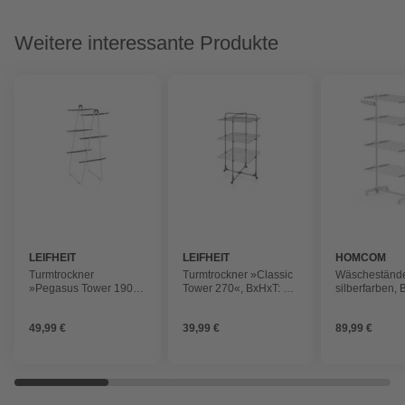
Weitere interessante Produkte
LEIFHEIT
LEIFHEIT
HOMCOM
Turmtrockner
Turmtrockner »Classic
Wäschestände
»Pegasus Tower 190«,
Tower 270«, BxHxT: 68
silberfarben,
blau-weiß
x 126 x 68 cm, schwarz,
142 x 172 x 5
Stahl
49,99 €
39,99 €
89,99 €