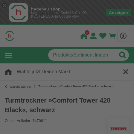
hagebau shop
Anzeigen
hagebau connect GmbH & Co. KG
KOSTENLOS- In Google Play
Wähle jetzt Deinen Markt
Turmtrockner »Comfort Tower 420 Black«, schwarz
Wäscheständer
Turmtrockner »Comfort Tower 420
Black«, schwarz
Online-Artikelnr.: 1470811