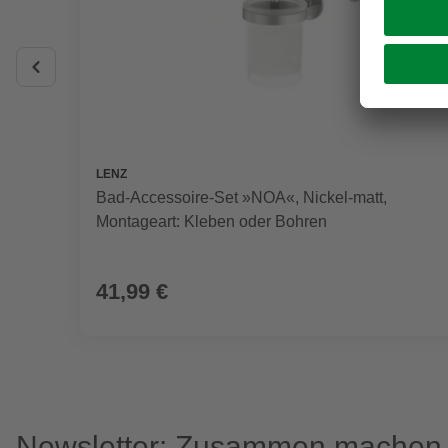
LENZ
Bad-Accessoire-Set »NOA«, Nickel-matt,
Montageart: Kleben oder Bohren
41,99 €
Newsletter: Zusammen machen w