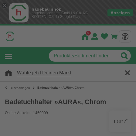
hagebau shop
Anzeigen
hagebau connect GmbH & Co. KG
KOSTENLOS- In Google Play
Wähle jetzt Deinen Markt
Badetuchhalter »AURA«, Chrom
Duschablagen
Badetuchhalter »AURA«, Chrom
Online-Artikelnr.: 1450009