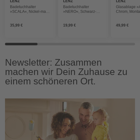
LENZ
LENZ
LENZ
Badetuchhalter
Badetuchhalter
Glasablage 
»SCALA«, Nickel-matt,
»NERO«, Schwarz-
Chrom, Monta
Montageart: Kleben
matt, Montageart:
Kleben oder 
oder Bohren
Kleben oder Bohren
35,99 €
19,99 €
49,99 €
Newsletter: Zusammen
machen wir Dein Zuhause zu
einem schöneren Ort.