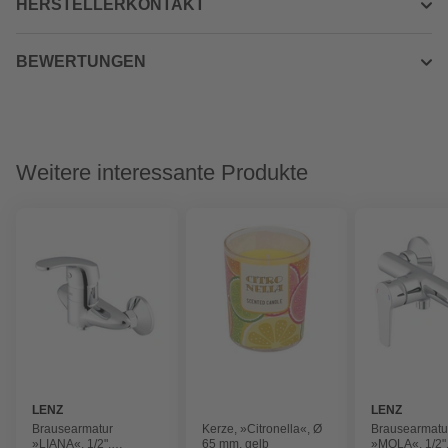
HERSTELLERKONTAKT
BEWERTUNGEN
Weitere interessante Produkte
LENZ
LENZ
Brausearmatur
Kerze, »Citronella«, Ø
Brausearmatu
»LIANA«, 1/2",
65 mm, gelb
»MOLA«, 1/2"