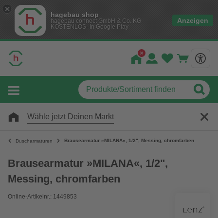
hagebau shop
Anzeigen
hagebau connect GmbH & Co. KG
KOSTENLOS- In Google Play
Wähle jetzt Deinen Markt
Brausearmatur »MILANA«, 1/2", Messing, chromfarben
Duscharmaturen
Brausearmatur »MILANA«, 1/2",
Messing, chromfarben
Online-Artikelnr.: 1449853