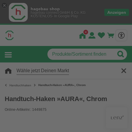
hagebau shop
Anzeigen
hagebau connect GmbH & Co. KG
KOSTENLOS- In Google Play
Wähle jetzt Deinen Markt
Handtuch-Haken »AURA«, Chrom
Handtuchhaken
Handtuch-Haken »AURA«, Chrom
Online-Artikelnr.: 1449875