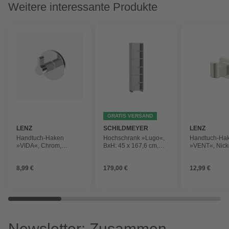
Weitere interessante Produkte
GRATIS VERSAND
LENZ
SCHILDMEYER
LENZ
Handtuch-Haken
Hochschrank »Lugo«,
Handtuch-Ha
»VIDA«, Chrom,
BxH: 45 x 167,6 cm,
»VENT«, Nicke
Montageart: Kleben
platingrau
Montageart: 
oder Bohren
8,99 €
179,00 €
12,99 €
Newsletter: Zusammen