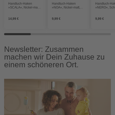
Handtuch-Haken
Handtuch-Haken
Handtuch-Ha
»SCALA«, Nickel-matt,
»NOA«, Nickel-matt,
»NERO«, Sch
Montageart: Kleben
Montageart: Kleben
matt, Montage
oder Bohren
oder Bohren
Kleben oder 
14,99 €
9,99 €
9,99 €
Newsletter: Zusammen
machen wir Dein Zuhause zu
einem schöneren Ort.