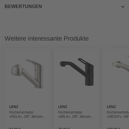
BEWERTUNGEN
Weitere interessante Produkte
LENZ
LENZ
LENZ
Küchenarmatur
Küchenarmatur
Küchenarmat
»KELA«, 3/8", Messing,
»MILA«, 3/8", Messing,
»NEXO²«, 3/8"
nickel-matt
schwarz-matt
Messing, nick
mattfarben