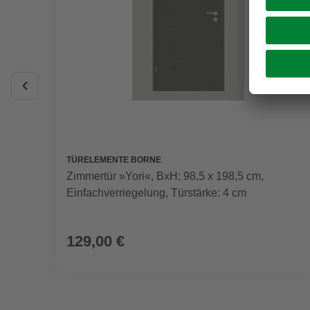
TÜRELEMENTE BORNE
Zimmertür »Yori«, BxH: 98,5 x 198,5 cm,
Einfachverriegelung, Türstärke: 4 cm
129,00 €