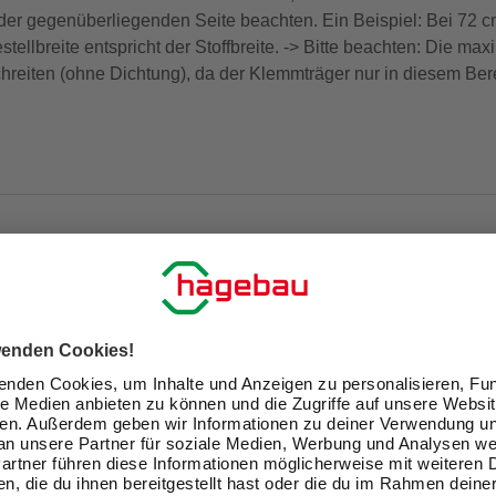
der gegenüberliegenden Seite beachten. Ein Beispiel: Bei 72 cm 
stellbreite entspricht der Stoffbreite. -> Bitte beachten: Die m
chreiten (ohne Dichtung), da der Klemmträger nur in diesem Berei