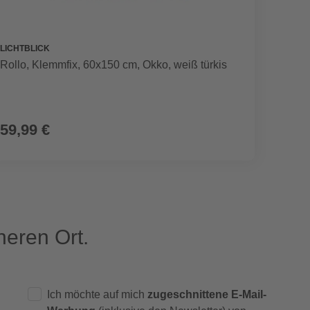
LICHTBLICK
VITAVIA
Rollo, ‎‎Klemmfix, 60x150 cm‎‎, Okko, weiß türkis
Funda
59,99 €
219,
eren Ort.
Ich möchte auf mich
zugeschnittene E-Mail-