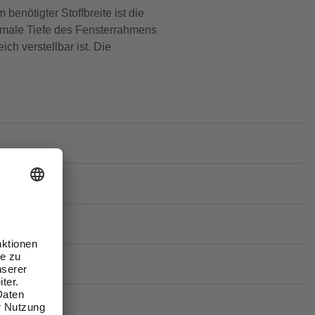
benötigter Stoffbreite ist die
aximale Tiefe des Fensterrahmens
ch verstellbar ist. Die