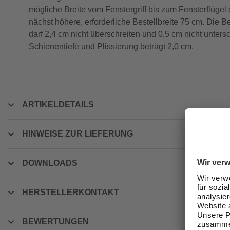
mögliche Breite vom Fenstergriff bis zum Fensterflügel 
nächst höhere, erforderliche Bestellbreite 75 cm. Die Be
darf 2,4 cm nicht überschreiten und 0,5 cm nicht unters
Schienentiefe und Plissierung beträgt 2,0 cm.
ARTIKELDETAILS
HINWEISE ZUR LIEFERUNG
DOWNLOADS
HERSTELLERKONTAKT
BEWERTUNGEN