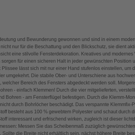
Bedeutung und Bewunderung gewonnen und sind in einem moder
cht nur für die Beschattung und den Blickschutz, sie dient akt
insicht eine stilvolle Fensterdekoration. Kreatives und moderne
sorgen für einen sicheren Halt in jeder gewünschten Position u
lissee lässt sich mit nur einer Hand stufenlos einstellen, um d
er umgekehrt. Die stabile Ober- und Unterschiene aus hochwer
 welcher Bereich des Fensters abgedeckt werden soll. Morgens 
ohren - einfach Klemmen! Durch die vier mitgelieferten, verstel
und Bohren - am Fensterflügel befestigen. Durch die Klemm-Mo
icht durch Bohrlöcher beschädigt. Das verspannte Klemmfix-Pl
Stoff besteht aus 100 % gewebtem Polyester und schaut durch d
f interessant und erfrischend wirken, zugleich ist dieser lichtd
chtig messen: Messen Sie das Scheibenmaß zuzüglich gewünschte
. Sollte die Breite nicht erhältlich sein, nächst höhere Breite b