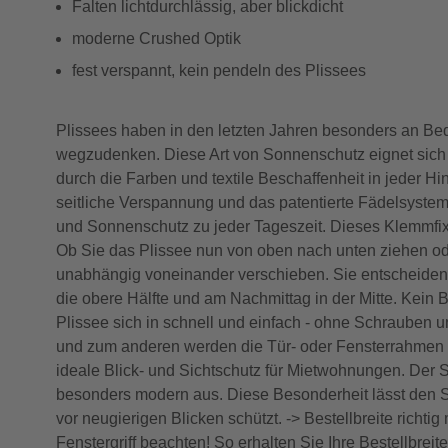
Falten lichtdurchlässig, aber blickdicht
moderne Crushed Optik
fest verspannt, kein pendeln des Plissees
Plissees haben in den letzten Jahren besonders an 
wegzudenken. Diese Art von Sonnenschutz eignet sich ni
durch die Farben und textile Beschaffenheit in jeder H
seitliche Verspannung und das patentierte Fädelsystem 
und Sonnenschutz zu jeder Tageszeit. Dieses Klemmfix P
Ob Sie das Plissee nun von oben nach unten ziehen od
unabhängig voneinander verschieben. Sie entscheiden,
die obere Hälfte und am Nachmittag in der Mitte. Kein B
Plissee sich in schnell und einfach - ohne Schrauben 
und zum anderen werden die Tür- oder Fensterrahmen n
ideale Blick- und Sichtschutz für Mietwohnungen. Der 
besonders modern aus. Diese Besonderheit lässt den Stof
vor neugierigen Blicken schützt. -> Bestellbreite ri
Fenstergriff beachten! So erhalten Sie Ihre Bestellbreite