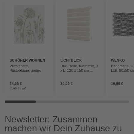
SCHÖNER WOHNEN
LICHTBLICK
WENKO
KOLLEKTION
Vliestapete,
Duo-Rollo, ‎Klemmfix, B
Badematte, »
Pusteblume, greige
x L: 120 x 150 cm,
LxB: 80x50 cm
Polyester, natur
54,99 €
39,99 €
19,99 €
(9,60 € / m²)
Newsletter: Zusammen
machen wir Dein Zuhause zu