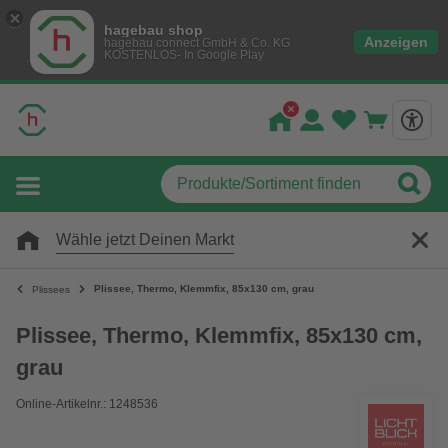
hagebau shop
Anzeigen
hagebau connect GmbH & Co. KG
KOSTENLOS- In Google Play
Wähle jetzt Deinen Markt
Plissee, ‎Thermo, Klemmfix, 85x130 cm, grau
Plissees
Plissee, ‎Thermo, Klemmfix, 85x130 cm,
grau
Online-Artikelnr.: 1248536