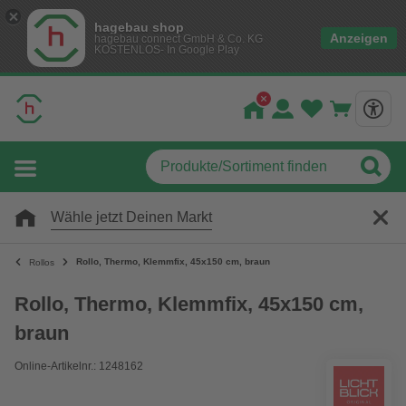
hagebau shop
Anzeigen
hagebau connect GmbH & Co. KG
KOSTENLOS- In Google Play
Wähle jetzt Deinen Markt
Rollo, ‎Thermo, ‎‎Klemmfix, 45x150 cm‎, braun
Rollos
Rollo, ‎Thermo, ‎‎Klemmfix, 45x150 cm‎,
braun
Online-Artikelnr.: 1248162